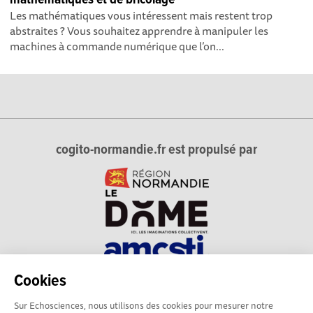
Les mathématiques vous intéressent mais restent trop
abstraites ? Vous souhaitez apprendre à manipuler les
machines à commande numérique que l’on...
cogito-normandie.fr est propulsé par
Cookies
cogito-normandie.fr est le portail des cultures scientifique et
Sur Echosciences, nous utilisons des cookies pour mesurer notre
technique et du dialogue science-société en Normandie.