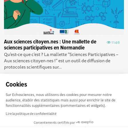
Aux sciences citoyen.nes : Une mallette de
1146
sciences participatives en Normandie
Qu’est-ce que c’est ? La mallette “Sciences Participatives –
Aux sciences citoyen·nes !” est un outil de diffusion de
protocoles scientifiques sur...
Cookies
Sur Echosciences, nous utilisons des cookies pour mesurer notre
audience, établir des statistiques mais aussi pour enrichir le site de
cogito-normandie.fr est le
Conditions Générales d'utilisation
fonctionnalités supplémentaires (commentaires et widgets).
portail des cultures
Lire la politique de confidentialité
scientifique et technique et du dialogue science-société en
Consentements certifiés par
Normandie. cogito-normandie.fr est membre du réseau