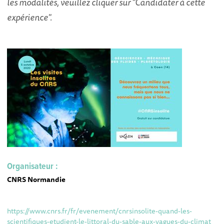
les modalités, veuillez cliquer sur "Candidater à cette
expérience".
Organisateur :
CNRS Normandie
https://www.cnrs.fr/fr/evenement/cnrsinsolite-quand-les-
scientifiques-etudient-le-littoral-du-sable-aux-vagues-du-climat