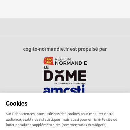
cogito-normandie.fr est propulsé par
Cookies
cogito-normandie.fr est le portail des cultures scientifique et
Sur Echosciences, nous utilisons des cookies pour mesurer notre
technique et du dialogue science-société en Normandie.
audience, établir des statistiques mais aussi pour enrichir le site de
cogito-normandie.fr est membre du réseau Echosciences
fonctionnalités supplémentaires (commentaires et widgets).
France animé par l'Amcsti.