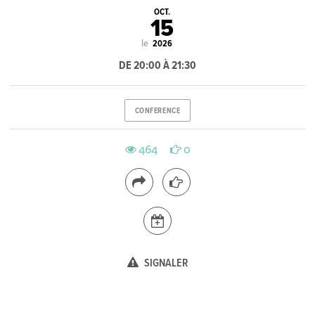
OCT.
15
le
2026
DE 20:00 À 21:30
CONFERENCE
464
0
SIGNALER