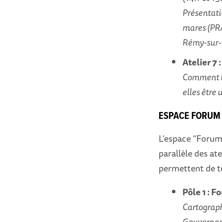
Présentati
mares (PRA
Rémy-sur-O
Atelier 7 
Comment la
elles être 
ESPACE FORUM
L’espace “Forum
parallèle des at
permettent de to
Pôle 1 : 
Cartograp
Gouvernanc