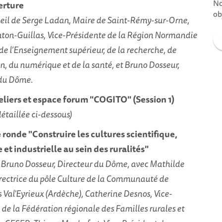
No
erture
ob
eil de Serge Ladan, Maire de Saint-Rémy-sur-Orne,
nton-Guillas, Vice-Présidente de la Région Normandie
de l’Enseignement supérieur, de la recherche, de
on, du numérique et de la santé, et Bruno Dosseur,
 du Dôme.
teliers et espace forum "COGITO" (Session 1)
 détaillée ci-dessous)
e ronde "Construire les cultures scientifique,
et industrielle au sein des ruralités"
Bruno Dosseur, Directeur du Dôme, avec Mathilde
rectrice du pôle Culture de la Communauté de
al'Eyrieux (Ardèche), Catherine Desnos, Vice-
 de la Fédération régionale des Familles rurales et