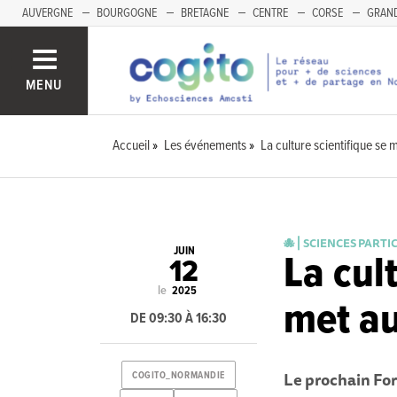
AUVERGNE
BOURGOGNE
BRETAGNE
CENTRE
CORSE
GRAND
MENU
Accueil
Les événements
La culture scientifique se m
🐙 ⎜SCIENCES PARTI
JUIN
La cul
12
le
2025
met au
DE 09:30 À 16:30
Le prochain Fo
COGITO_NORMANDIE