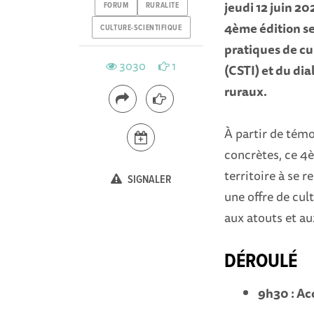
jeudi 12 juin 2
FORUM
RURALITE
4ème édition ser
CULTURE-SCIENTIFIQUE
pratiques de cu
3030
1
(CSTI) et du dia
ruraux.
À partir de témo
concrètes, ce 4è
territoire à se 
SIGNALER
une offre de cul
aux atouts et au
DÉROULÉ
9h30 : Ac