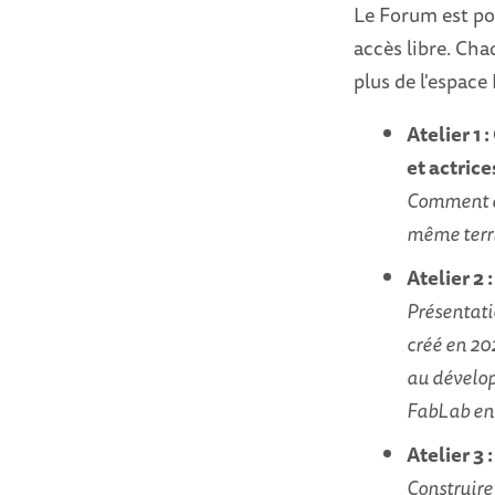
Le Forum est pon
accès libre. Cha
plus de l'espac
Atelier 1
et actrice
Comment ac
même territ
Atelier 2 
Présentati
créé en 202
au dévelop
FabLab en 
Atelier 3
Construir