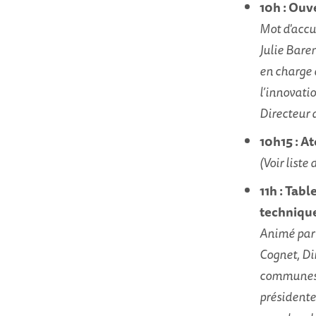
10h : Ouv
Mot d'accu
Julie Bare
en charge 
l’innovati
Directeur
10h15 : A
(Voir liste
11h : Tabl
technique 
Animé par 
Cognet, Di
communes V
présidente