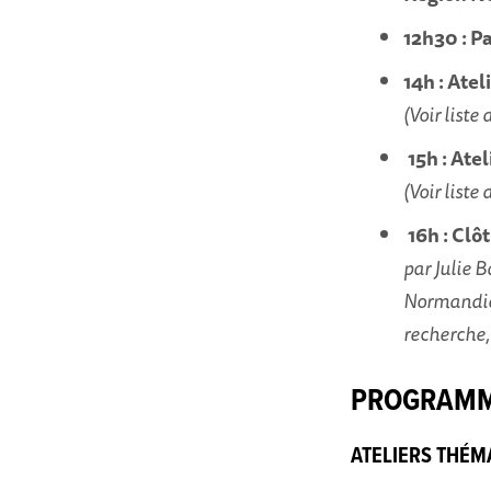
12h30 : P
14h : Ate
(Voir liste
15h : Ate
(Voir liste
16h : Clô
par Julie 
Normandie 
recherche,
PROGRAM
ATELIERS THÉM