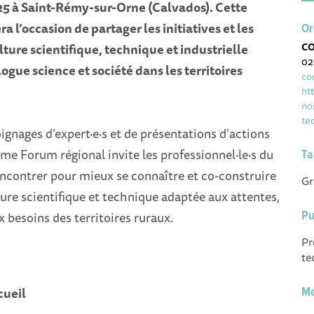
025 à Saint-Rémy-sur-Orne (Calvados). Cette
a l’occasion de partager les initiatives et les
Or
CO
lture scientifique, technique et industrielle
02
logue science et société dans les territoires
co
ht
no
te
ignages d’expert·e·s et de présentations d’actions
me Forum régional invite les professionnel·le·s du
Ta
rencontrer pour mieux se connaître et co-construire
Gr
ture scientifique et technique adaptée aux attentes,
x besoins des territoires ruraux.
Pu
Pr
te
cueil
Mo