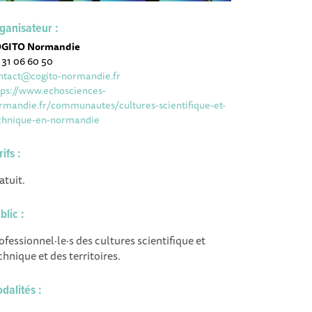
ganisateur :
GITO Normandie
 31 06 60 50
ntact@cogito-normandie.fr
tps://www.echosciences-
rmandie.fr/communautes/cultures-scientifique-et-
chnique-en-normandie
rifs :
atuit.
blic :
ofessionnel·le·s des cultures scientifique et
chnique et des territoires.
dalités :