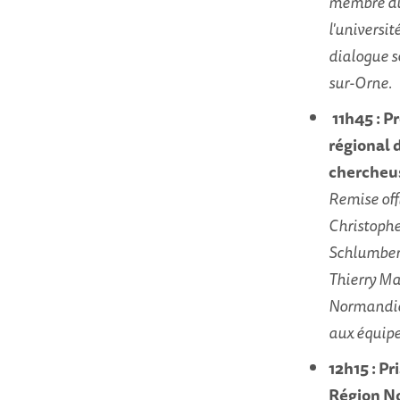
membre du 
l'universi
dialogue s
sur-Orne.
11h45 : P
régional 
chercheu
Remise off
Christophe
Schlumberg
Thierry Ma
Normandie 
aux équipe
12h15 : Pr
Région N