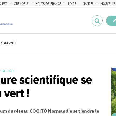
-EST
GRENOBLE
HAUTS-DE-FRANCE
LOIRE
NANTES
NOUVELLE-
et au vert !
CIPATIVES
ture scientifique se
 vert !
rum du réseau COGITO Normandie se tiendra le