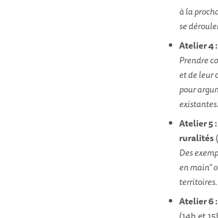
à la proch
se déroule
Atelier 4 
Prendre co
et de leur 
pour argum
existantes
Atelier 5
ruralités
(
Des exempl
en main” o
territoires.
Atelier 6 
(14h et 15