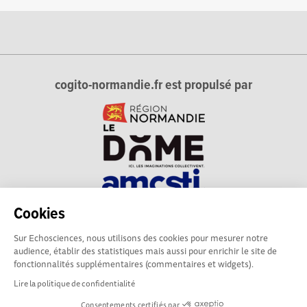
cogito-normandie.fr est propulsé par
Cookies
cogito-normandie.fr est le portail des cultures scientifique et
Sur Echosciences, nous utilisons des cookies pour mesurer notre
technique et du dialogue science-société en Normandie.
audience, établir des statistiques mais aussi pour enrichir le site de
cogito-normandie.fr est membre du réseau Echosciences
fonctionnalités supplémentaires (commentaires et widgets).
France animé par l'Amcsti.
Lire la politique de confidentialité
Consentements certifiés par