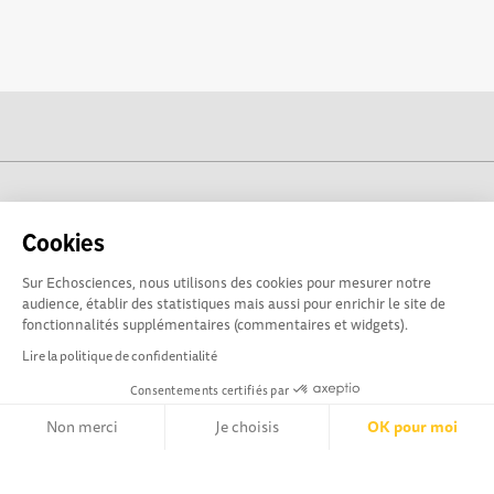
cogito-normandie.fr est propulsé par
Cookies
Sur Echosciences, nous utilisons des cookies pour mesurer notre
audience, établir des statistiques mais aussi pour enrichir le site de
fonctionnalités supplémentaires (commentaires et widgets).
Lire la politique de confidentialité
Consentements certifiés par
Non merci
Je choisis
OK pour moi
cogito-normandie.fr est le portail des cultures scientifique et
technique et du dialogue science-société en Normandie.
Axeptio consent
Plateforme de Gestion du Consentement : Personnalisez vos Opt
cogito-normandie.fr est membre du réseau Echosciences