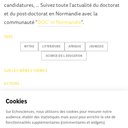
candidatures, ... Suivez toute l'actualité du doctorat
et du post-doctorat en Normandie avec la
communauté "
DOC' in Normandie
".
TAGS :
MYTHE
LITTERATURE
AFRIQUE
JEUNESSE
SCIENCE-DE-L-EDUCATION
SUR LES MÊMES THÈMES
ACTIONS :
Cookies
SIGNALER
Sur Echosciences, nous utilisons des cookies pour mesurer notre
audience, établir des statistiques mais aussi pour enrichir le site de
fonctionnalités supplémentaires (commentaires et widgets).