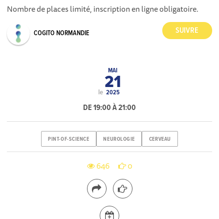
Nombre de places limité, inscription en ligne obligatoire.
COGITO NORMANDIE
MAI
21
le
2025
DE 19:00 À 21:00
PINT-OF-SCIENCE
NEUROLOGIE
CERVEAU
646
0