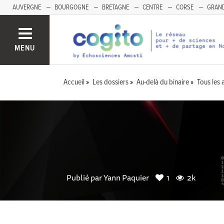
AUVERGNE
BOURGOGNE
BRETAGNE
CENTRE
CORSE
GRAND
MENU
Accueil
Les dossiers
Au-delà du binaire
Tous les a
Publié par
Yann Paquier
1
2k