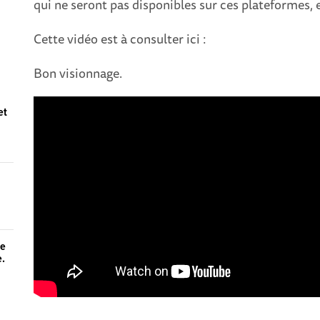
qui ne seront pas disponibles sur ces plateformes, 
Cette vidéo est à consulter ici :
Bon visionnage.
et
de
e.