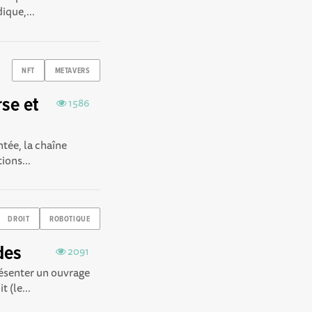
ique,...
NFT
METAVERS
se et
1586
tée, la chaîne
ions...
DROIT
ROBOTIQUE
ïdes
2091
résenter un ouvrage
 (le...