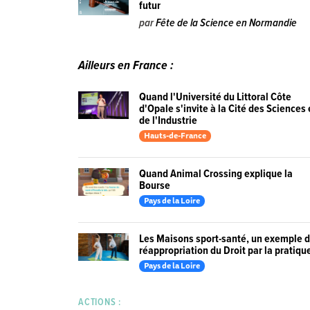
futur
par
Fête de la Science en Normandie
Ailleurs en France :
Quand l'Université du Littoral Côte
d'Opale s'invite à la Cité des Sciences 
de l'Industrie
Hauts-de-France
Quand Animal Crossing explique la
Bourse
Pays de la Loire
Les Maisons sport-santé, un exemple 
réappropriation du Droit par la pratiqu
Pays de la Loire
ACTIONS :