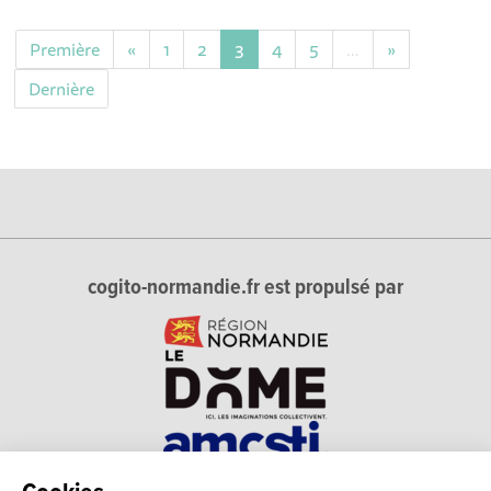
Première
«
1
2
3
4
5
…
»
Dernière
cogito-normandie.fr est propulsé par