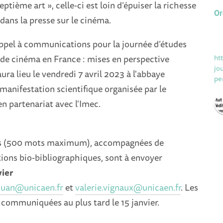
ptième art », celle-ci est loin d’épuiser la richesse
Or
 dans la presse sur le cinéma.
appel à communications pour la journée d’études
 de cinéma en France : mises en perspective
ht
jo
ura lieu le vendredi 7 avril 2023 à l'abbaye
pe
manifestation scientifique organisée par le
 partenariat avec l'Imec.
ns (500 mots maximum), accompagnées de
ions bio-bibliographiques, sont à envoyer
vier
juan@unicaen.fr
et
valerie.vignaux@unicaen.fr
. Les
communiquées au plus tard le 15 janvier.