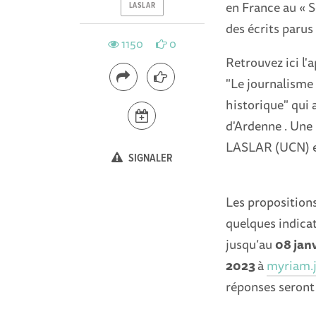
en France au « Se
LASLAR
des écrits parus
1150
0
Retrouvez ici l'
"Le journalisme
historique" qui a
d'Ardenne . Une 
LASLAR (UCN) en
SIGNALER
Les propositio
quelques indicat
jusqu’au
08 jan
2023
à
myriam.
réponses seront 