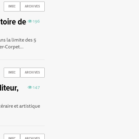
IMEC
ARCHIVES
toire de
196
ns la limite des 5
er-Corpet...
IMEC
ARCHIVES
iteur,
147
éraire et artistique
IMEC
ARCHIVES