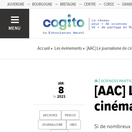
AUVERGNE
BOURGOGNE
BRETAGNE
CENTRE
CORSE
GRAND
MENU
Accueil
Les événements
[AAC] Le journalisme de c
🐙 ⎜SCIENCES PARTI
JAN.
[AAC] 
8
le
2023
cinéma
ARCHIVES
PRESSE
Si de nombreux t
JOURNALISME
IMEC