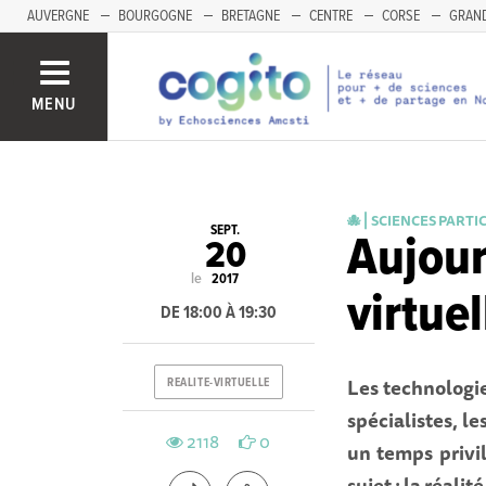
AUVERGNE
BOURGOGNE
BRETAGNE
CENTRE
CORSE
GRAND
MENU
🐙 ⎜SCIENCES PARTI
SEPT.
Aujour
20
le
2017
virtuel
DE 18:00 À 19:30
Les technologi
REALITE-VIRTUELLE
spécialistes, le
2118
0
un temps privi
sujet : la réalité