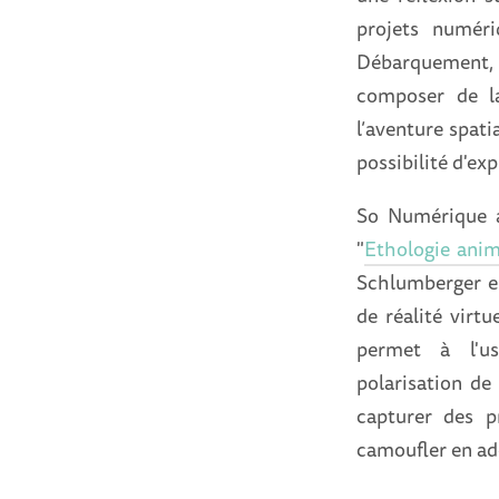
projets numér
Débarquement
composer de l
l’aventure spatia
possibilité d'exp
So Numérique 
"
Ethologie ani
Schlumberger en
de réalité virtu
permet à l'u
polarisation de
capturer des p
camoufler en ad