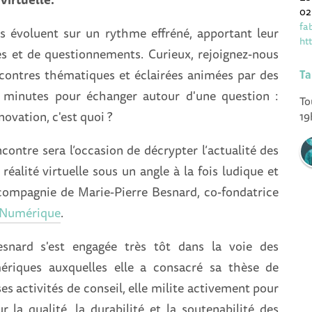
02
fa
s évoluent sur un rythme effréné, apportant leur
ht
s et de questionnements. Curieux, rejoignez-nous
contres thématiques et éclairées animées par des
Ta
0 minutes pour échanger autour d'une question :
To
novation, c'est quoi ?
19
ontre sera l’occasion de décrypter l’actualité des
réalité virtuelle sous un angle à la fois ludique et
 compagnie de Marie-Pierre Besnard, co-fondatrice
 Numérique
.
esnard s'est engagée très tôt dans la voie des
riques auxquelles elle a consacré sa thèse de
es activités de conseil, elle milite activement pour
r la qualité, la durabilité et la soutenabilité des