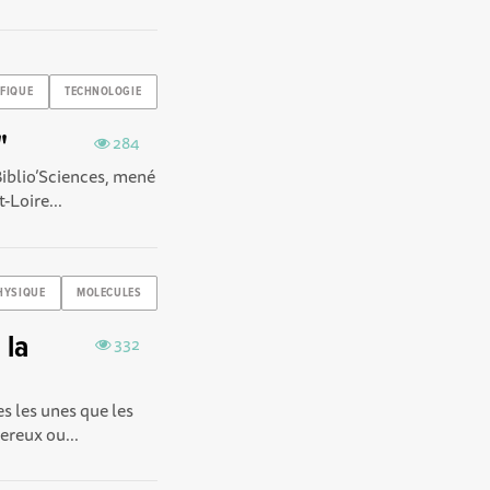
IFIQUE
TECHNOLOGIE
"
284
iblio’Sciences , mené
-Loire...
HYSIQUE
MOLECULES
 la
332
s les unes que les
ereux ou...