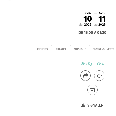
AVR.
AVR.
10
11
du
au
2025
2025
DE 15:00 À 01:30
ATELEIRS
THEATRE
MUSIQUE
SCENE-OUVERTE
783
0
SIGNALER