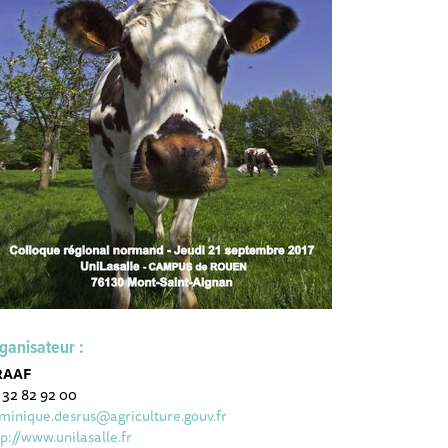
ganisateur :
RAAF
 32 82 92 00
minique.desrus@agriculture.gouv.fr
tp://www.unilasalle.fr