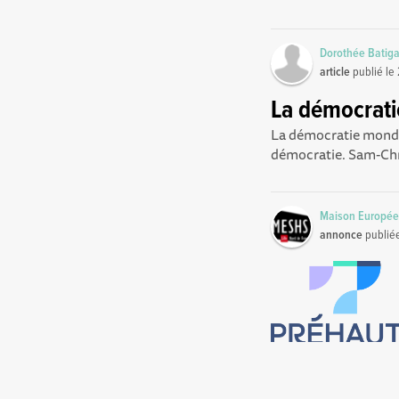
Dorothée Batig
article
publié le
La démocratie
La démocratie mondia
démocratie. Sam-Chr
Maison Europée
annonce
publié