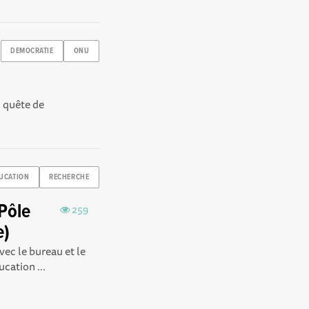
DEMOCRATIE
ONU
n quête de
UCATION
RECHERCHE
Pôle
259
e)
ec le bureau et le
cation ...