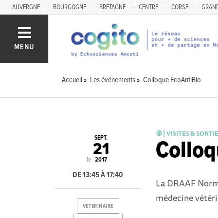
AUVERGNE
BOURGOGNE
BRETAGNE
CENTRE
CORSE
GRAND
MENU
Accueil
Les événements
Colloque EcoAntiBio
🧭 ⎜VISITES & SORTI
SEPT.
Colloq
21
le
2017
DE 13:45 À 17:40
La DRAAF Norma
médecine vétéri
VETERINAIRE