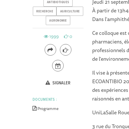
Jeudi 21 septem
ANTIBIOTIQUES
À partir de 13h
RECHERCHE
AGRICULTURE
Dans l’amphithé
AGRONOMIE
Ce colloque est o
1999
0
pharmaciens, éle
professionnels d
de l'environneme
Il vise à présent
ECOANTIBIO 2012
SIGNALER
des expériences
raisonnés en ant
DOCUMENTS :
Programme
UniLaSalle Rou
3 rue du Tronqu