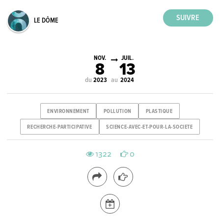
LE DÔME
NOV.
JUIL.
8
13
du
au
2023
2024
ENVIRONNEMENT
POLLUTION
PLASTIQUE
RECHERCHE-PARTICIPATIVE
SCIENCE-AVEC-ET-POUR-LA-SOCIETE
1322
0