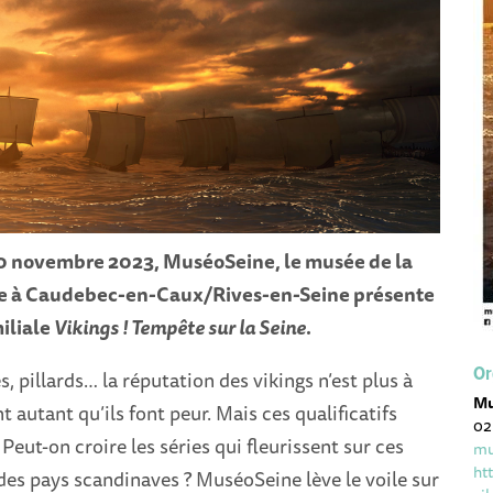
30 novembre 2023, MuséoSeine, le musée de la
e à Caudebec-en-Caux/Rives-en-Seine présente
miliale
Vikings ! Tempête sur la Seine
.
Or
, pillards… la réputation des vikings n’est plus à
Mu
ent autant qu’ils font peur. Mais ces qualificatifs
02
 Peut-on croire les séries qui fleurissent sur ces
mu
ht
s pays scandinaves ? MuséoSeine lève le voile sur