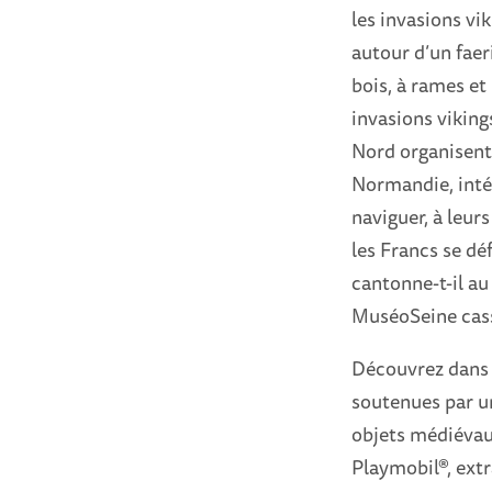
les invasions vi
autour d’un faer
bois, à rames et 
invasions vikin
Nord organisent 
Normandie, inté
naviguer, à leu
les Francs se dé
cantonne-t-il au
MuséoSeine cass
Découvrez dans 
soutenues par u
objets médiévaux
Playmobil®, extr