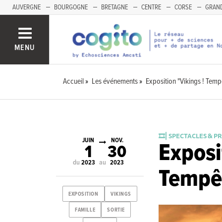
AUVERGNE
BOURGOGNE
BRETAGNE
CENTRE
CORSE
GRAND
MENU
Accueil
Les événements
Exposition "Vikings ! Temp
🎞️⎜SPECTACLES & P
JUIN
NOV.
Exposi
1
30
du
au
2023
2023
Tempêt
EXPOSITION
VIKINGS
FAMILLE
SORTIE