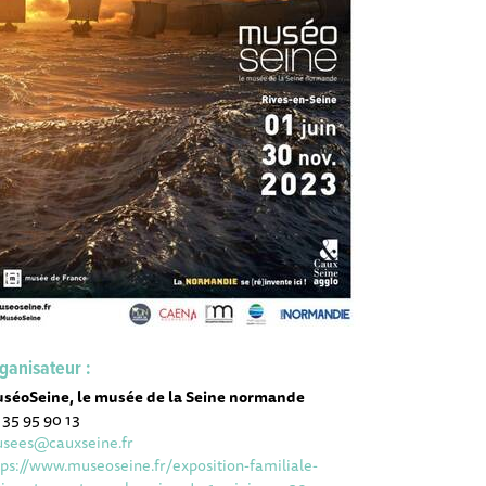
ganisateur :
séoSeine, le musée de la Seine normande
 35 95 90 13
sees@cauxseine.fr
tps://www.museoseine.fr/exposition-familiale-