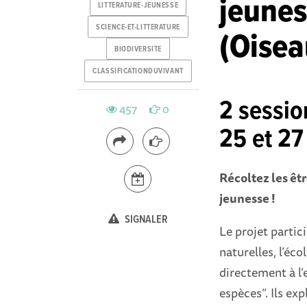
jeunes
LITTERATURE-JEUNESSE
SCIENCE-ET-LITTERATURE
(Oisea
BIODIVERSITE
CLASSIFICATIONDUVIVANT
2 sessio
457
0
25 et 27
Récoltez les êtr
jeunesse !
SIGNALER
Le projet partic
naturelles, l’éco
directement à l’
espèces”. Ils exp