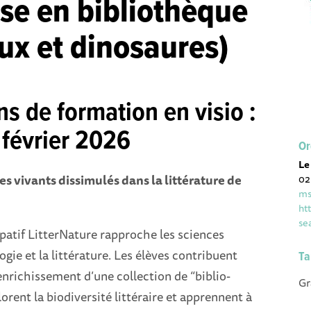
se en bibliothèque
ux et dinosaures)
ns de formation en visio :
 février 2026
Or
Le
es vivants dissimulés dans la littérature de
02
ms
ht
se
ipatif LitterNature rapproche les sciences
logie et la littérature. Les élèves contribuent
Ta
enrichissement d’une collection de “biblio-
Gr
lorent la biodiversité littéraire et apprennent à