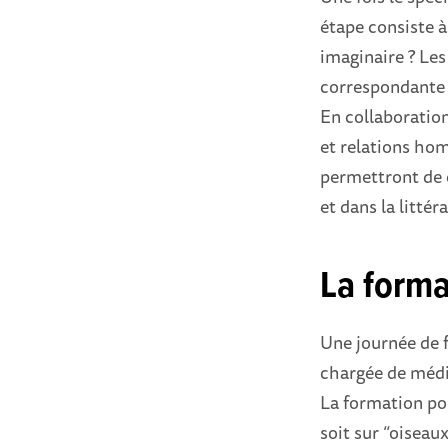
étape consiste à
imaginaire ? Les
correspondante d
En collaboration
et relations ho
permettront de 
et dans la littér
La forma
Une journée de f
chargée de média
La formation por
soit sur “oiseau