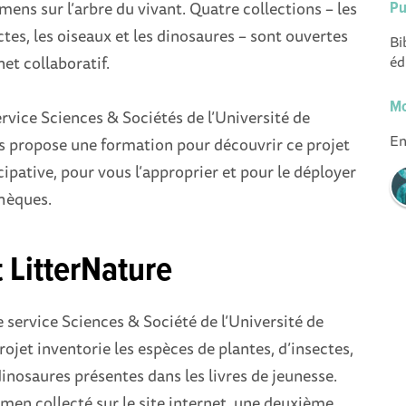
imens sur l’arbre du vivant. Quatre collections – les
Pu
ctes, les oiseaux et les dinosaures – sont ouvertes
Bi
net collaboratif.
éd
Mo
rvice Sciences & Sociétés de l’Université de
En
s propose une formation pour découvrir ce projet
cipative, pour vous l’approprier et pour le déployer
thèques.
t LitterNature
 service Sciences & Société de l’Université de
rojet inventorie les espèces de plantes, d’insectes,
dinosaures présentes dans les livres de jeunesse.
imen collecté sur le site internet, une deuxième