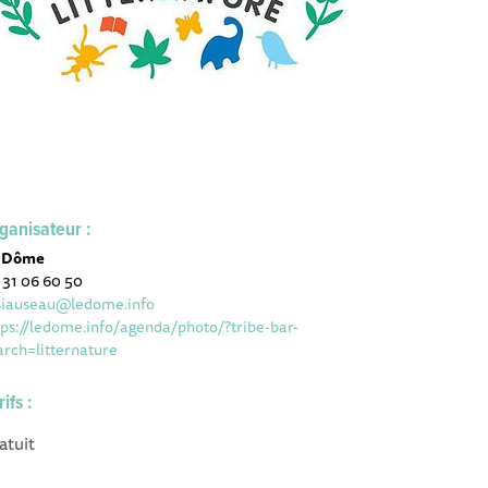
ganisateur :
 Dôme
 31 06 60 50
iauseau@ledome.info
tps://ledome.info/agenda/photo/?tribe-bar-
arch=litternature
rifs :
atuit