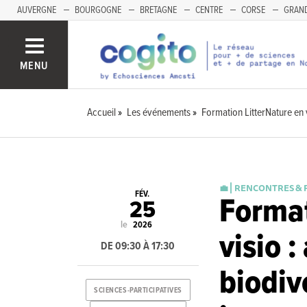
AUVERGNE
BOURGOGNE
BRETAGNE
CENTRE
CORSE
GRAND
MENU
Accueil
Les événements
Formation LitterNature en v
💼 ⎜RENCONTRES & 
FÉV.
Format
25
le
2026
visio :
DE 09:30 À 17:30
biodive
SCIENCES-PARTICIPATIVES