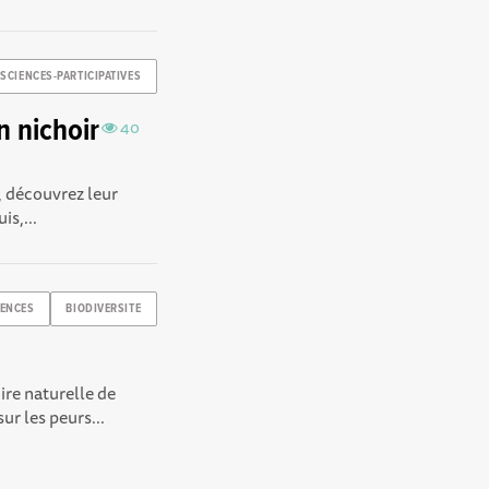
SCIENCES-PARTICIPATIVES
n nichoir
40
r, découvrez leur
is,...
IENCES
BIODIVERSITE
ire naturelle de
ur les peurs...