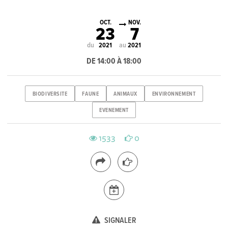
OCT.
NOV.
23
7
du
au
2021
2021
DE 14:00 À 18:00
BIODIVERSITE
FAUNE
ANIMAUX
ENVIRONNEMENT
EVENEMENT
1533
0
SIGNALER