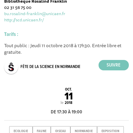
Bibliothèque Rosalind Franklin
02 31 56 75 00
bu.rosalind-franklin@unicaen.fr
http://scd.unicaen.fr/
Tarifs :
Tout public : Jeudi 11 octobre 2018 à 17h30. Entrée libre et
gratuite.
FÊTE DE LA SCIENCE EN NORMANDIE
OCT.
11
le
2018
DE 17:30 À 19:00
ECOLOGIE
FAUNE
OISEAU
NORMANDIE
EXPOSITION