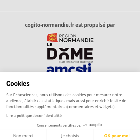
cogito-normandie.fr est propulsé par
Cookies
cogito-normandie.fr est le portail des cultures scientifique et
Sur Echosciences, nous utilisons des cookies pour mesurer notre
technique et du dialogue science-société en Normandie.
audience, établir des statistiques mais aussi pour enrichir le site de
cogito-normandie.fr est membre du réseau Echosciences
fonctionnalités supplémentaires (commentaires et widgets).
France animé par l'Amcsti.
Lire la politique de confidentialité
Consentements certifiés par
Mentions légales
|
Politique de confidentialité
|
CGU
|
Ligne éditoriale
Non merci
Je choisis
OK pour moi