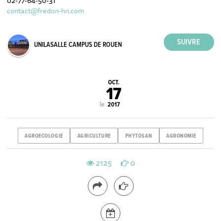
02-77-64-50-31
contact@fredon-hn.com
UNILASALLE CAMPUS DE ROUEN
OCT.
17
le
2017
AGROECOLOGIE
AGRICULTURE
PHYTOSAN
AGRONOMIE
2125
0