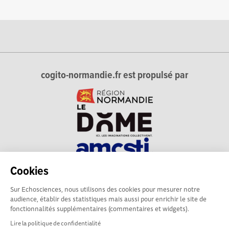
cogito-normandie.fr est propulsé par
Cookies
cogito-normandie.fr est le portail des cultures scientifique et
Sur Echosciences, nous utilisons des cookies pour mesurer notre
technique et du dialogue science-société en Normandie.
audience, établir des statistiques mais aussi pour enrichir le site de
cogito-normandie.fr est membre du réseau Echosciences
fonctionnalités supplémentaires (commentaires et widgets).
France animé par l'Amcsti.
Lire la politique de confidentialité