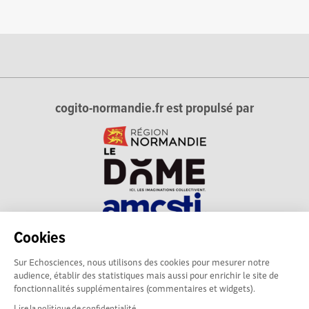
cogito-normandie.fr est propulsé par
Cookies
cogito-normandie.fr est le portail des cultures scientifique et
Sur Echosciences, nous utilisons des cookies pour mesurer notre
technique et du dialogue science-société en Normandie.
audience, établir des statistiques mais aussi pour enrichir le site de
cogito-normandie.fr est membre du réseau Echosciences
fonctionnalités supplémentaires (commentaires et widgets).
France animé par l'Amcsti.
Lire la politique de confidentialité