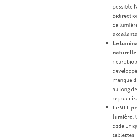
possible l
bidirectio
de lumière
excellente
Le lumina
naturelle 
neurobiol
développé
manque d'e
au long de
reproduisa
Le VLC per
lumière.
U
code uniq
tablettes,