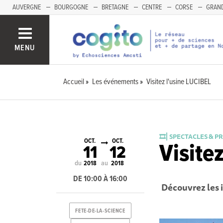
AUVERGNE
BOURGOGNE
BRETAGNE
CENTRE
CORSE
GRAND
MENU
Accueil
Les événements
Visitez l'usine LUCIBEL
🎞️⎜SPECTACLES & P
OCT.
OCT.
Visite
11
12
du
au
2018
2018
DE 10:00 À 16:00
Découvrez les i
FETE-DE-LA-SCIENCE