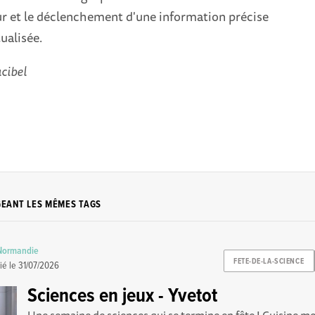
eur et le déclenchement d'une information précise
ualisée.
ucibel
GEANT LES MÊMES TAGS
 Normandie
FETE-DE-LA-SCIENCE
ié le
31/07/2026
Sciences en jeux - Yvetot