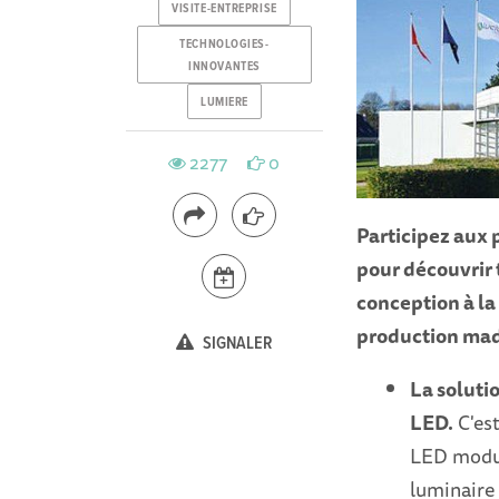
VISITE-ENTREPRISE
TECHNOLOGIES-
INNOVANTES
LUMIERE
2277
0
Participez aux 
pour découvrir 
conception à la
production made
SIGNALER
La solutio
LED.
C'est
LED modul
luminaire 