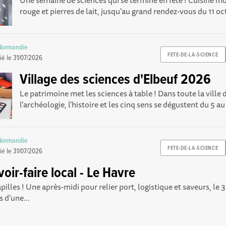
Une semaine de sciences qui se termine en fête ! Cuisine m
rouge et pierres de lait, jusqu'au grand rendez-vous du 11 oct
 Normandie
FETE-DE-LA-SCIENCE
ié le
31/07/2026
Village des sciences d'Elbeuf 2026
Le patrimoine met les sciences à table ! Dans toute la ville 
l'archéologie, l'histoire et les cinq sens se dégustent du 5 au 
 Normandie
FETE-DE-LA-SCIENCE
ié le
31/07/2026
oir-faire local - Le Havre
apilles ! Une après-midi pour relier port, logistique et saveurs, le
 d'une...