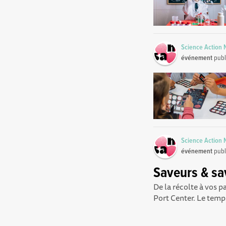
Science Action
événement
publ
Science Action
événement
publ
Saveurs & sav
De la récolte à vos p
Port Center. Le temps