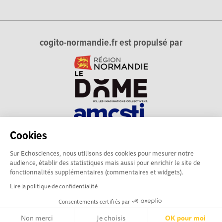
cogito-normandie.fr est propulsé par
Cookies
cogito-normandie.fr est le portail des cultures scientifique et
Sur Echosciences, nous utilisons des cookies pour mesurer notre
technique et du dialogue science-société en Normandie.
audience, établir des statistiques mais aussi pour enrichir le site de
cogito-normandie.fr est membre du réseau Echosciences
fonctionnalités supplémentaires (commentaires et widgets).
France animé par l'Amcsti.
Lire la politique de confidentialité
Consentements certifiés par
Mentions légales
|
Politique de confidentialité
|
CGU
|
Ligne éditoriale
Non merci
Je choisis
OK pour moi