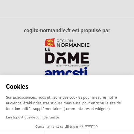
cogito-normandie.fr est propulsé par
Cookies
cogito-normandie.fr est le portail des cultures scientifique et
Sur Echosciences, nous utilisons des cookies pour mesurer notre
technique et du dialogue science-société en Normandie.
audience, établir des statistiques mais aussi pour enrichir le site de
cogito-normandie.fr est membre du réseau Echosciences
fonctionnalités supplémentaires (commentaires et widgets).
France animé par l'Amcsti.
Lire la politique de confidentialité
Consentements certifiés par
Mentions légales
|
Politique de confidentialité
|
CGU