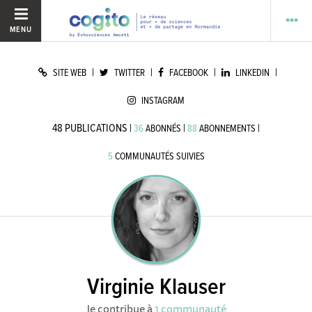
MENU
|
|
|
|
SITE WEB
TWITTER
FACEBOOK
LINKEDIN
INSTAGRAM
48
PUBLICATIONS
|
|
|
36
ABONNÉS
88
ABONNEMENTS
5
COMMUNAUTÉS SUIVIES
Virginie Klauser
Je contribue à
1 communauté