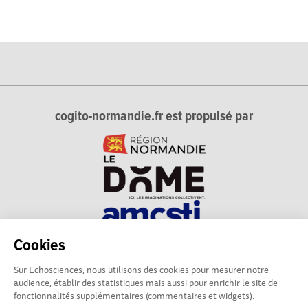
cogito-normandie.fr est propulsé par
Cookies
cogito-normandie.fr est le portail des cultures scientifique et
Sur Echosciences, nous utilisons des cookies pour mesurer notre
technique et du dialogue science-société en Normandie.
audience, établir des statistiques mais aussi pour enrichir le site de
cogito-normandie.fr est membre du réseau Echosciences
fonctionnalités supplémentaires (commentaires et widgets).
France animé par l'Amcsti.