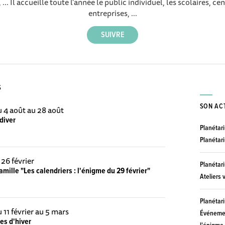
... Il accueille toute l'année le public individuel, les scolaires, cen
entreprises, ...
S
SON AC
 4 août au 28 août
diver
Planétar
Planétar
 26 février
Planétar
mille "Les calendriers : l'énigme du 29 février"
Ateliers 
Planétar
 11 février au 5 mars
Événement
es d'hiver