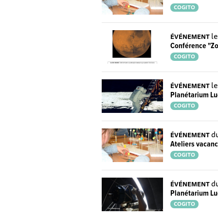
COGITO
le
ÉVÉNEMENT
Conférence "Zo
COGITO
l
ÉVÉNEMENT
Planétarium Lu
COGITO
d
ÉVÉNEMENT
Ateliers vacan
COGITO
d
ÉVÉNEMENT
Planétarium Lu
COGITO