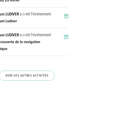
du 29 février"
a créé l'événement
ium LUDIVER
ium Ludiver
a créé l'événement
ium LUDIVER
écouverte de la navigation
mique
VOIR SES AUTRES ACTIVITÉS