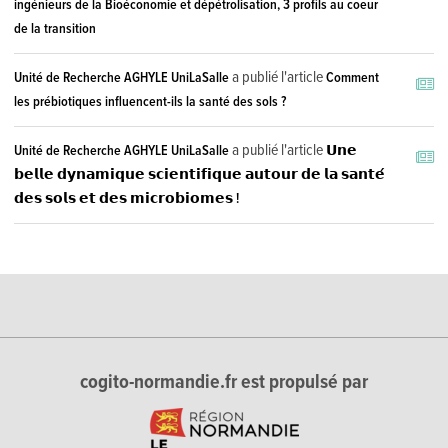
ingénieurs de la Bioéconomie et dépétrolisation, 3 profils au coeur
de la transition
a publié l'article
Unité de Recherche AGHYLE UniLaSalle
Comment
les prébiotiques influencent-ils la santé des sols ?
a publié l'article
Unité de Recherche AGHYLE UniLaSalle
𝗨𝗻𝗲
𝗯𝗲𝗹𝗹𝗲 𝗱𝘆𝗻𝗮𝗺𝗶𝗾𝘂𝗲 𝘀𝗰𝗶𝗲𝗻𝘁𝗶𝗳𝗶𝗾𝘂𝗲 𝗮𝘂𝘁𝗼𝘂𝗿 𝗱𝗲 𝗹𝗮 𝘀𝗮𝗻𝘁𝗲́
𝗱𝗲𝘀 𝘀𝗼𝗹𝘀 𝗲𝘁 𝗱𝗲𝘀 𝗺𝗶𝗰𝗿𝗼𝗯𝗶𝗼𝗺𝗲𝘀 !
cogito-normandie.fr est propulsé par