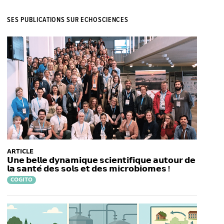
SES PUBLICATIONS SUR ECHOSCIENCES
ARTICLE
𝗨𝗻𝗲 𝗯𝗲𝗹𝗹𝗲 𝗱𝘆𝗻𝗮𝗺𝗶𝗾𝘂𝗲 𝘀𝗰𝗶𝗲𝗻𝘁𝗶𝗳𝗶𝗾𝘂𝗲 𝗮𝘂𝘁𝗼𝘂𝗿 𝗱𝗲
𝗹𝗮 𝘀𝗮𝗻𝘁𝗲́ 𝗱𝗲𝘀 𝘀𝗼𝗹𝘀 𝗲𝘁 𝗱𝗲𝘀 𝗺𝗶𝗰𝗿𝗼𝗯𝗶𝗼𝗺𝗲𝘀 !
COGITO