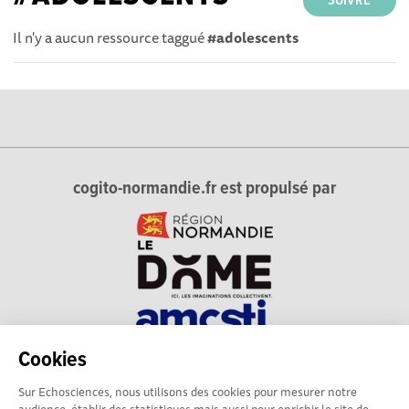
SUIVRE
Il n'y a aucun ressource taggué
#adolescents
cogito-normandie.fr est propulsé par
Cookies
cogito-normandie.fr est le portail des cultures scientifique et
Sur Echosciences, nous utilisons des cookies pour mesurer notre
technique et du dialogue science-société en Normandie.