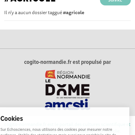
SUIVRE
Il n'y a aucun dossier taggué
#agricole
cogito-normandie.fr est propulsé par
Cookies
cogito-normandie.fr est le portail des cultures scientifique et
Sur Echosciences, nous utilisons des cookies pour mesurer notre
technique et du dialogue science-société en Normandie.