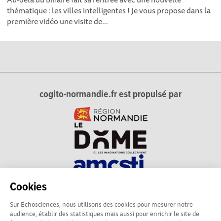
thématique : les villes intelligentes ! Je vous propose dans la
première vidéo une visite de...
cogito-normandie.fr est propulsé par
Cookies
cogito-normandie.fr est le portail des cultures scientifique et
Sur Echosciences, nous utilisons des cookies pour mesurer notre
technique et du dialogue science-société en Normandie.
audience, établir des statistiques mais aussi pour enrichir le site de
cogito-normandie.fr est membre du réseau Echosciences