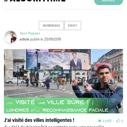
SUIVRE
NUMERIQUE
DROIT
Yann Paquier
article
publié le
25/09/2019
J'ai visité des villes intelligentes !
2268
2
Au-delà du binaire fait sa rentrée avec une nouvelle