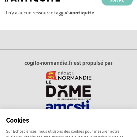
SUIVRE
Il n'y a aucun ressource taggué
#antiquite
cogito-normandie.fr est propulsé par
Cookies
cogito-normandie.fr est le portail des cultures scientifique et
Sur Echosciences, nous utilisons des cookies pour mesurer notre
technique et du dialogue science-société en Normandie.