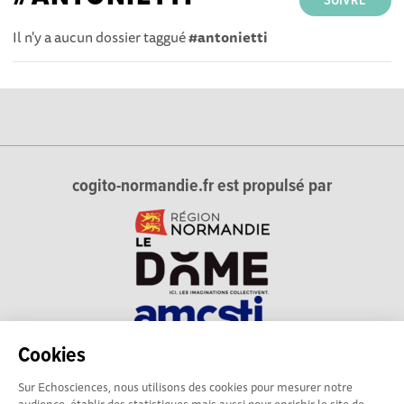
SUIVRE
Il n'y a aucun dossier taggué
#antonietti
cogito-normandie.fr est propulsé par
Cookies
cogito-normandie.fr est le portail des cultures scientifique et
Sur Echosciences, nous utilisons des cookies pour mesurer notre
technique et du dialogue science-société en Normandie.