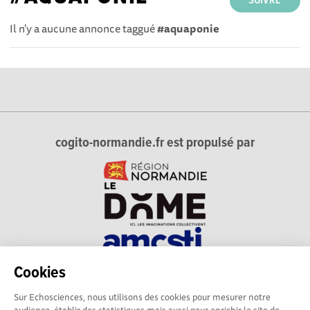
SUIVRE
Il n'y a aucune annonce taggué
#aquaponie
cogito-normandie.fr est propulsé par
Cookies
cogito-normandie.fr est le portail des cultures scientifique et
Sur Echosciences, nous utilisons des cookies pour mesurer notre
technique et du dialogue science-société en Normandie.