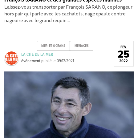
Laissez-vous transporter par François SARANO, ce plongeur
hors pair qui parle avec les cachalots, nage épaule contre
nageoire avec le grand requin...
MER-ET-OCEANS
MENACES
FÉV.
25
LA CITE DE LA MER
événement
publié le
09/12/2021
2022