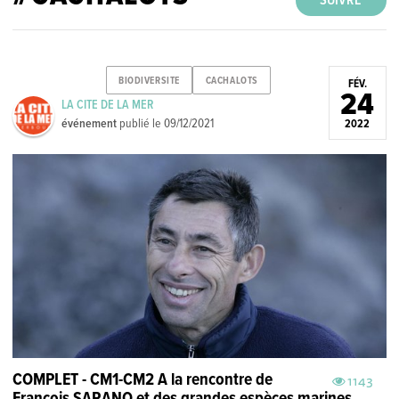
SUIVRE
BIODIVERSITE
CACHALOTS
FÉV.
24
LA CITE DE LA MER
événement
publié le
09/12/2021
2022
COMPLET - CM1-CM2 A la rencontre de
1143
François SARANO et des grandes espèces marines