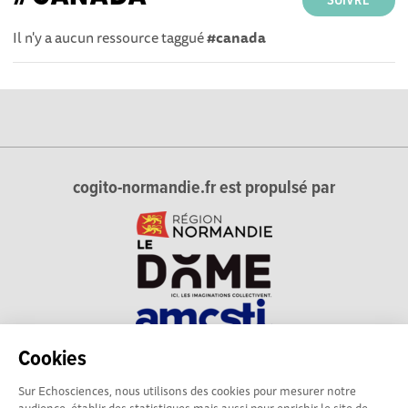
SUIVRE
Il n'y a aucun ressource taggué
#canada
cogito-normandie.fr est propulsé par
Cookies
cogito-normandie.fr est le portail des cultures scientifique et
Sur Echosciences, nous utilisons des cookies pour mesurer notre
technique et du dialogue science-société en Normandie.