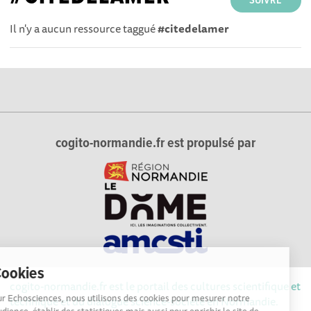
SUIVRE
Il n'y a aucun ressource taggué
#citedelamer
cogito-normandie.fr est propulsé par
Cookies
cogito-normandie.fr est le portail des cultures scientifique et
Sur Echosciences, nous utilisons des cookies pour mesurer notre
technique et du dialogue science-société en Normandie.