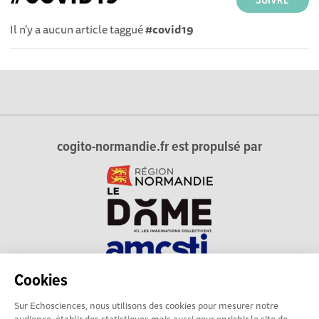
SUIVRE
Il n'y a aucun article taggué
#covid19
cogito-normandie.fr est propulsé par
Cookies
cogito-normandie.fr est le portail des cultures scientifique et
Sur Echosciences, nous utilisons des cookies pour mesurer notre
technique et du dialogue science-société en Normandie.