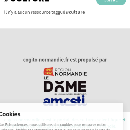
SUIVRE
Il n'y a aucun ressource taggué
#culture
cogito-normandie.fr est propulsé par
Cookies
cogito-normandie.fr est le portail des cultures scientifique et
Sur Echosciences, nous utilisons des cookies pour mesurer notre
technique et du dialogue science-société en Normandie.