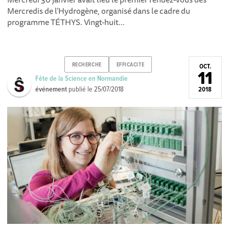
Mercredis de l’Hydrogène, organisé dans le cadre du
programme TÉTHYS. Vingt-huit...
RECHERCHE
EFFICACITE
OCT.
11
Fête de la Science en Normandie
événement
publié le
25/07/2018
2018