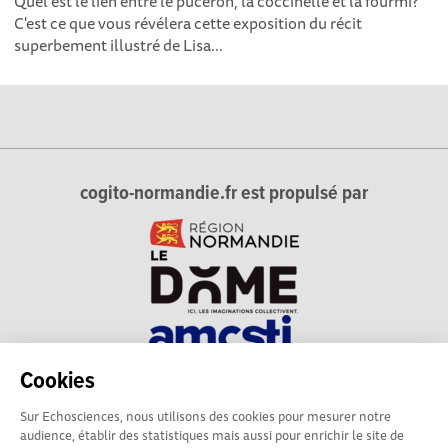
Quel est le lien entre le puceron, la coccinelle et la fourmi?
C'est ce que vous révélera cette exposition du récit
superbement illustré de Lisa...
cogito-normandie.fr est propulsé par
Cookies
cogito-normandie.fr est le portail des cultures scientifique et
Sur Echosciences, nous utilisons des cookies pour mesurer notre
technique et du dialogue science-société en Normandie.
audience, établir des statistiques mais aussi pour enrichir le site de
cogito-normandie.fr est membre du réseau Echosciences