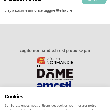
SUIVRE
Il n'y a aucune annonce taggué
#lehavre
cogito-normandie.fr est propulsé par
Cookies
cogito-normandie.fr est le portail des cultures scientifique et
Sur Echosciences, nous utilisons des cookies pour mesurer notre
technique et du dialogue science-société en Normandie.