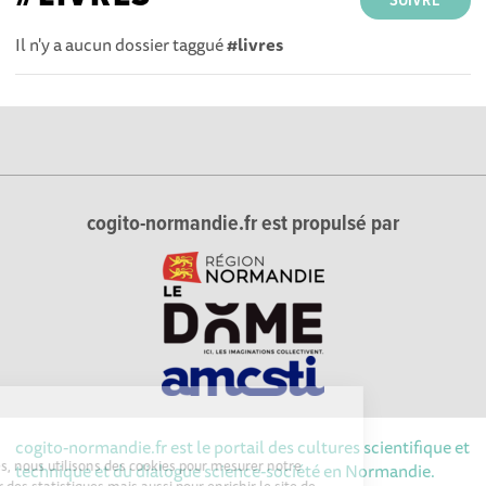
SUIVRE
Il n'y a aucun dossier taggué
#livres
cogito-normandie.fr est propulsé par
ies
cogito-normandie.fr est le portail des cultures scientifique et
sciences, nous utilisons des cookies pour mesurer notre
technique et du dialogue science-société en Normandie.