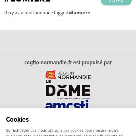
SUIVRE
Il n'y a aucune annonce taggué
#lumiere
cogito-normandie.fr est propulsé par
Cookies
cogito-normandie.fr est le portail des cultures scientifique et
Sur Echosciences, nous utilisons des cookies pour mesurer notre
technique et du dialogue science-société en Normandie.