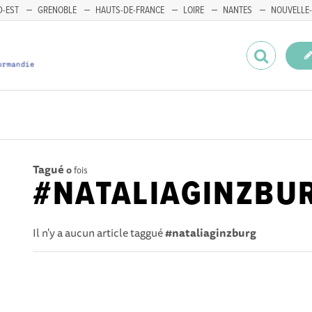
-EST
GRENOBLE
HAUTS-DE-FRANCE
LOIRE
NANTES
NOUVELLE-
Tagué
0
fois
#NATALIAGINZBU
Il n'y a aucun article taggué
#nataliaginzburg