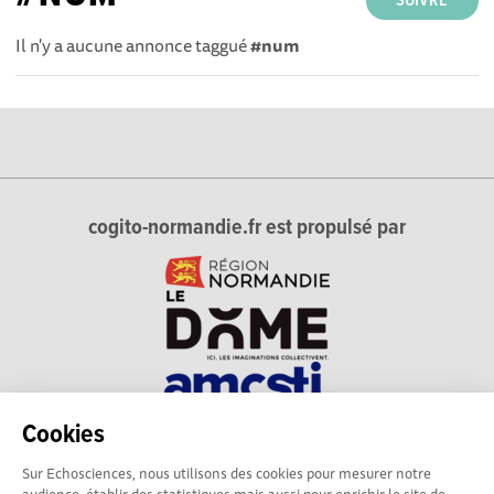
SUIVRE
Il n'y a aucune annonce taggué
#num
cogito-normandie.fr est propulsé par
Cookies
cogito-normandie.fr est le portail des cultures scientifique et
Sur Echosciences, nous utilisons des cookies pour mesurer notre
technique et du dialogue science-société en Normandie.