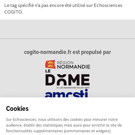
Le tag spécifié n'a pas encore été utilisé sur Echosciences
COGITO.
cogito-normandie.fr est propulsé par
Cookies
cogito-normandie.fr est le portail des cultures scientifique et
Sur Echosciences, nous utilisons des cookies pour mesurer notre
technique et du dialogue science-société en Normandie.
audience, établir des statistiques mais aussi pour enrichir le site de
cogito-normandie.fr est membre du réseau Echosciences
fonctionnalités supplémentaires (commentaires et widgets).
France animé par l'Amcsti.