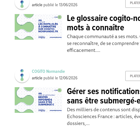
PLATE
article
publié le
13/06/2026
Le glossaire cogito-no
mots à connaître
Chaque communauté a ses mots. Ce
se reconnaître, de se comprendre 
efficacement....
COGITO Normandie
PLATE
article
publié le
12/06/2026
Gérer ses notification
sans être submergé·
Des milliers de contenus sont dis
Echosciences France : articles, é
dossiers,...