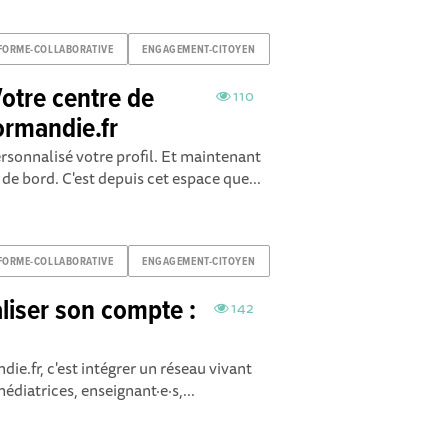
FORME-COLLABORATIVE
ENGAGEMENT-CITOYEN
Votre centre de
110
ormandie.fr
rsonnalisé votre profil. Et maintenant
 de bord. C'est depuis cet espace que...
FORME-COLLABORATIVE
ENGAGEMENT-CITOYEN
aliser son compte :
142
ie.fr, c'est intégrer un réseau vivant
édiatrices, enseignant·e·s,...