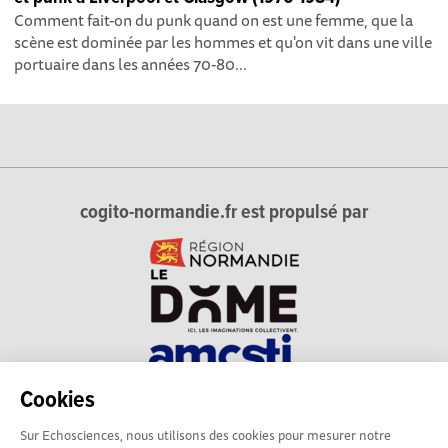
Comment fait-on du punk quand on est une femme, que la
scène est dominée par les hommes et qu'on vit dans une ville
portuaire dans les années 70-80...
cogito-normandie.fr est propulsé par
Cookies
cogito-normandie.fr est le portail des cultures scientifique et
Sur Echosciences, nous utilisons des cookies pour mesurer notre
technique et du dialogue science-société en Normandie.