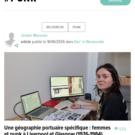
SUIVRE
RECHERCHE
PUNK
Jordan Masurier
article
publié le
16/06/2026
dans
Doc' in Normandie
Une géographie portuaire spécifique : femmes
533
et punk à Liverpool et Glasgow (1976-1984)